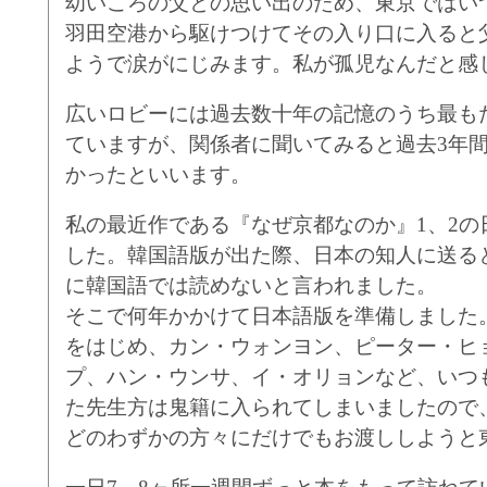
幼いころの父との思い出のため、東京ではい
羽田空港から駆けつけてその入り口に入ると
ようで涙がにじみます。私
が
孤児なんだと感
広いロビーには過去数十年の記憶のうち最も
ていますが、関係者に聞いてみると過去3年
かったといいます。
私の最近作である『なぜ京都なのか』1、2の
した。韓国語版が出た際、日本の知人に送る
に韓国語では読めないと言われました。
そこで何年かかけて日本語版を準備しました
をはじめ、カン・ウォンヨン、ピーター・ヒ
プ、ハン・ウンサ、イ・オリョンなど、いつ
た先生方は鬼籍に入られてしまいました
ので
どのわずかの方々にだけでもお渡ししようと