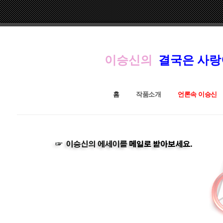
이승신의
결국은 사
홈
작품소개
언론속 이승신