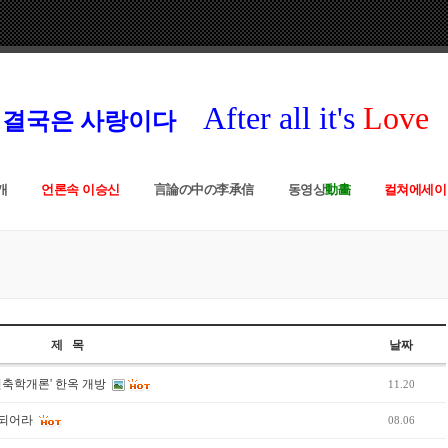
After all it's
Love
결국은 사랑이다
개
언론속 이승신
言論の中の李承信
동영상
動畵
컬쳐에세이
제 목
날짜
건축학개론' 한옥 개방
11.20
 되어라
08.06