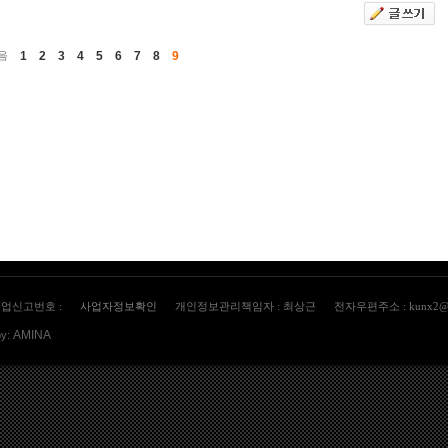
1
2
3
4
5
6
7
8
9
음
업신고번호 :
사업자정보확인
개인정보관리책임자 : 최상근
전자우편주소 : kunx2@n
AMINA
by: