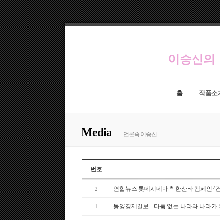
이승신의
홈
작품소
Media
언론속 이승신
번호
연합뉴스 롯데시네마 착한산타 캠페인·'
2
동양경제일보 - 다툼 없는 나라와 나라가
1