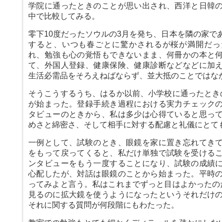
学院に通ったときのことが思い出され、西洋と日韓
中で比較してみる。
零下10度だったソウルの3月を発ち、日本を隣の家で
すると、いつも春ごとに驚かされるが桜が満開だっ
れ、勉強も心の覚悟もできないまま、何冊かの本と
て、外国人登録、健康保険、健康診断などなどに加
生活必需品をそろえねばならず、並大抵のことではな
そうこうするうち、はるか以前、小学校に通ったとき
が始まった。登録手続き過程における実力チェック
タビューのときから、私は多少は心得ていると思っ
めさと綿密さ、そして相手に対する配慮と礼儀にとて
一例として、試験のとき、眼鏡を家に置き忘れてき
をもって戻ってくると、私だけ単独で試験を受ける
ンタビューをもう一度することになり、試験の成績
心配したが、対話は眼鏡のことから始まった。平時
ってみよと言う。私はこれまでずっと目はよかったの
見るのに拡大鏡を使うようになったというそれだけ
それに関する質問が何段階にもわたった。