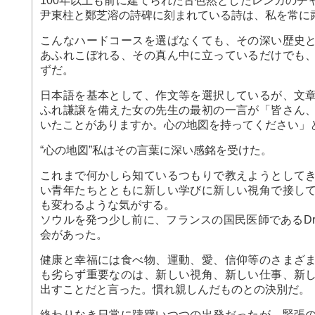
100年以上も前に建てられた古色然としたレンガのチ
尹東柱と鄭芝溶の詩碑に刻まれている詩は、私を常に
こんなハードコースを選ばなくても、その深い歴史
あふれこぼれる、その真ん中に立っているだけでも
ずだ。
日本語を基本として、作文等を選択しているが、文
ふれ謙譲を備えた女の先生の最初の一言が「皆さん
いたことがありますか。心の地図を持ってください」
“心の地図”私はその言葉に深い感銘を受けた。
これまで何かしら知ているつもりで教えようとして
い青年たちとともに新しい学びに新しい視角で接し
も変わるような気がする。
ソウルを発つ少し前に、フランスの国民医師であるDr
会があった。
健康と幸福には食べ物、運動、愛、信仰等のさまざ
も劣らず重要なのは、新しい視角、新しい仕事、新
出すことだと言った。慣れ親しんだものとの決別だ。
終わりなき日常に躊躇いつつの出発だったが、緊張