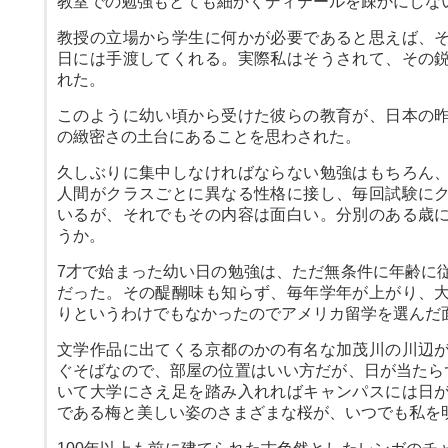
教室での勉強もとても細かくディテールを疎かにしな
教授の立場から学生に何かが必要であると思えば、
日には手渡してくれる。実際私はそうされて、その
れた。
このように幼い頃から受けた彼らの教育が、日本の
の緻密さの土台にあることを思わされた。
久しぶりに集中しなければならない勉強はもちろん
人間がクラスごとに異なる性格に接し、毎回試験に
いるが、それでもその内容は面白い。分別のある歳
うか。
7才で始まった幼い日の勉強は、ただ無条件に年齢に
だった。その醍醐味も知らず、毎年学年が上がり、
りというわけでもなかったのでアメリカ留学を選んだ
文学作品に出てくる京都のかの有名な加茂川の川辺
ぐそばなので、部屋の位置はいい方だが、日が当たら
いて大学にさえ足を踏み入れればキャンパスには日
である梅と美しい姿のさまざまな桜が、いつでも私を