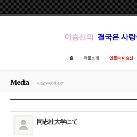
이승신의
결국은 사
홈
작품소개
언론속 이승신
Media
言論の中の李承信
同志社大学にて