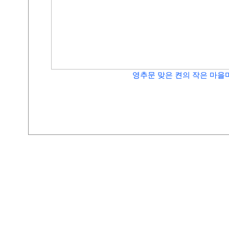
영추문 맞은 켠의 작은 마을