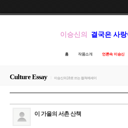
이승신의
결국은 사
홈
작품소개
언론속 이승신
Culture Essay
이승신의 詩로 쓰는 컬쳐에세이
이 가을의 서촌 산책